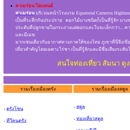
คาเมร่อน ไฮแลนด์
ค่าเมร่อน
บริเวณหน้าโรงแรม Equatorial Cameron Highlan
เป็นที่ระลึกกันประปราย ดอกไม้บางชนิดก็เป็นที่รู้จัก บางชน
ประดับที่ปลูกขายในกระถางแต่ดอกและใบจะเล็กกว่า... คาเ
และมีเมฆ
มากเช่นเดียวกับอากาศทางภาคใต้ของไทย ภูเขาที่นี่จึงเข
เที่ยวสำคัญโดยเฉพาะไร่ชา เป็นที่รู้จักและมีชื่อเสียงระดั
สนใจท่องเที่ยว สัมนา 
รวมเรื่องเมืองตรัง
รวมเรื่องเมืองสตูล
-
สตูล
-
ตรังโซน
-
ท่องเที่ยวสตูล
-
ทีวีคนตรัง