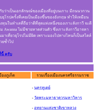
กับว่าเป็นเอกลักษณ์ของเมืองที่อยู่บนเกาะ มีถนนวกวน
ยุโรปครั้งที่เคยเป็นเมืองขึ้นของอังกฤษ ทำให้เหมือน
ุนในทำเลที่ถือว่าดีที่สุดแห่งหนึ่งของเกาะลังกาวี จะดี
งแรม Awanna ไม่มีชายหาดส่วนตัว ซึ่งเกาะลังกาวีอาจหา
อนมาเที่ยวยุโรปไม่มีผิด เพราะมองไปทางไหนก็เป็นสไตล์
้วยซ้ำไป
นี้ ครับ
มืองภูเก็ต
รวมเรื่องเมืองนครศรีธรรมราช
-
นครทูเดย์
-
วัดพระมหาธาตุวรมหาวิหาร
-
อุทยานแห่งชาติเขาหลวง