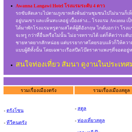
Awanna Langawi Hotel โรงแรมระดับ 4 ดาว
รถขับลัดเลาะไปตามภูเขาหลังพ้นย่านชุมชนไปไม่นานก็เห็นท
อยู่บนเขา และเห็นทะเลอยู่ เบื้องล่าง... โรงแรม Awanna 
ได้มาพักโรงแรมหรูตามสไตล์ผู้ดีอังกฤษ ไกด์บอกว่า โรงแรมน
จะหรู กว่าที่อื่นหรือไม่นั้น ไม่อาจทราบได้ แต่ก็คิดว่า
ชายหาดยากสักหน่อย แต่บรรยากาศโดยรอบแล้วก็ให้ความรู้สึ
แบบผู้ดีทั้งนั้น โดยเฉพาะเรือสปีดโบ๊ตราคาแพงๆที่จอดอยู
สนใจท่องเที่ยว สัมนา ดูงานในประเทศ
รวมเรื่องเมืองตรัง
รวมเรื่องเมืองสตูล
-
สตูล
-
ตรังโซน
-
ท่องเที่ยวสตูล
-
ทีวีคนตรัง