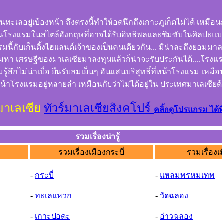
ะเลอยู่เบ้องหน้า ถึงตรงนี้ทำให้อดนึกถึงเกาะภูเก็ตไม่ได้ เหมือน
เป็นโรงแรมในสไตล์อังกฤษที่อาจได้รับอิทธิพลและซึมซับในศิลปะแบบ
ี้กับเก็นติ้งไฮแลนด์เจ้าของเป็นคนเดียวกัน... มิน่าละถึงยอมมาลงท
ระดับมหา เศรษฐีของมาเลเซียมาลงทุนแล้วก็น่าจะรับประกันได้....โร
กไม่น่าเบื่อ ยืนรับลมเย็นๆ อันแสนบริสุทธิ์ที่หน้าโรงแรม เหมื
่หน้าโรงแรมอยู่หลายลำ เหมือนกับว่าไม่ได้อยู่ใน ประเทศมาเลเซียด
มาเลเซีย
ทัวร์มาเลเซียสิงคโปร์
คลิ้กดูโปรแกรม ได้ที่
รวมเรื่องน่ารู้
รวมเรื่องเมืองกระบี่
รวมเรื่องเ
-
กระบี่
-
แหลมพรหมเทพ
-
ทะเลแหวก
-
วัดฉลอง
-
เกาะปอดะ
-
อ่าวฉลอง