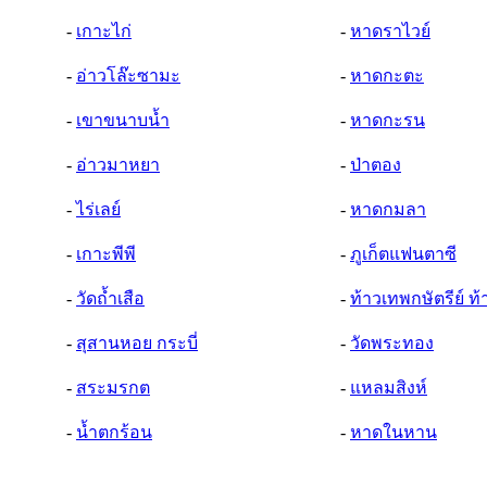
-
เกาะไก่
-
หาดราไวย์
-
อ่าวโล๊ะซามะ
-
หาดกะตะ
-
เขาขนาบน้ำ
-
หาดกะรน
-
อ่าวมาหยา
-
ป่าตอง
-
ไร่เลย์
-
หาดกมลา
-
เกาะพีพี
-
ภูเก็ตแฟนตาซี
-
วัดถ้ำเสือ
-
ท้าวเทพกษัตรีย์ ท
-
สุสานหอย กระบี่
-
วัดพระทอง
-
สระมรกต
-
แหลมสิงห์
-
น้ำตกร้อน
-
หาดในหาน