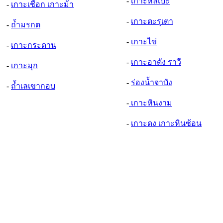
-
เกาะหลีเป๊ะ
-
เกาะเชือก เกาะม้า
-
เกาะตะรุเตา
-
ถ้ำมรกต
-
เกาะไข่
-
เกาะกระดาน
-
เกาะอาดัง ราวี
-
เกาะมุก
-
ร่องน้ำจาบัง
-
ถ้ำเลเขากอบ
-
เกาะหินงาม
-
เกาะดง เกาะหินซ้อน