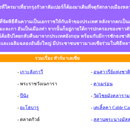
่งที่ใครมาเที่ยวกรุงกัวลาลัมเปอร์ก็ต้องมาเดินที่จตุรัสกลางเมื
ดพิธีคืนความเป็นเอกราชให้กับเจ้าของประเทศ หลังจากตกเป็นเมื
องมะละกา อันเป็นเมืองท่า จากนั้นก็อยู่ภายใต้การปกครองของชาวด
เซียก็ได้อธิปไตยกลับคืนมาจากประเทศอังกฤษ พร้อมกับมีการชักธงชาติ
นามและเฉลิมฉลองอันยิ่งใหญ่ มีประชาชนชาวมาเลเซียร่วมในพิธีหล
รวมเรื่อง ทัวร์มาเลเซีย
-
เกาะลังกาวี
-
อนุสาวรีย์แห่งชาติ
- พระราชวังเนการา
-
คาเมร่อน
-
ปีนัง
-
วัดไชยมังคลาราม 
-
ยะโฮบารู
-
เคเลิ้ลคา Cable Ca
- ตลาดกัวฮ์
-
สุสานพระนางมัสสุ