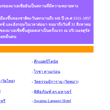
องหลวงของมาเลเซียอันเป็นสถานที่มีความหมายทาง
องขึ้นของชาติตะวันตกนานถึง 446 ปี (ค.ศ 1511–1957
ัทช์ และอังกฤษในเวลาต่อมา จนมาถึงวันที่ 31 สิงหาคม
ของมาเลเซียขึ้นสู่ยอดเสาเป็นครั้งแรก ณ บริเวณจตุรัส
ายหมื่นคน
-
ตึกแฝดปิโตนัส
-
ไรชา คาเมร่อน
(วัดไทย)
-
วัดธรรมมิการาม (วัดพม่า)
r
-
พิพิธภัณฑ์ ดร.มหาเธร
-
Awanna Langawi Hotel
หรี