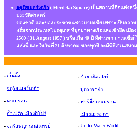
จตุรัสเมอร์เดก้า
( Merdeka Square) เป็นสถานที่อีกแห่งหนึ
ประวัติศาสตร์
ของชาติ และของประชาชนชาวมาเลเซีย เพราะเป็นสถานที่จั
)เริ่มจากประเทศโปรตุเกส ที่บุกมาทางเรือและเข้ายึด เมื
2500 ( 31 August 1957 ) หรือเมื่อ 49 ปี ที่ผ่านมา มาเล
แห่งนี้ และในวันที่ 31 สิงหาคม ของทุกปี จะมีพิธีสวนส
-
เก็นติ้ง
-
กัวลาลัมเปอร์
-
จตุรัสเมอร์เดก้า
-
ปุตราจาย่า
-
คาเมร่อน
-
ฟาร์ผึ้ง คาเมร่อน
-
ถ้ำเปรัค เมืองฮิโปร์
-
เมืองมะละกา
-
Under Water World
-
จตุรัสพญานกอินทรีย์