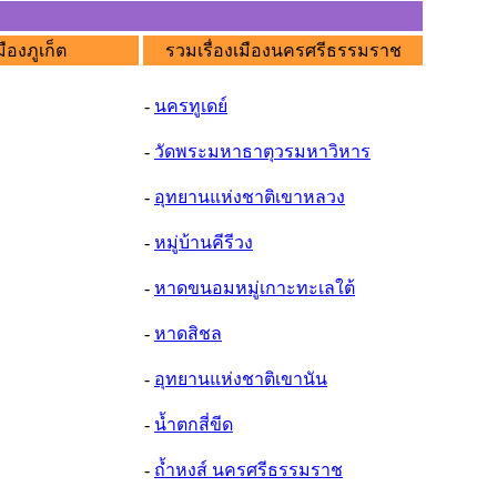
มืองภูเก็ต
รวมเรื่องเมืองนครศรีธรรมราช
-
นครทูเดย์
-
วัดพระมหาธาตุวรมหาวิหาร
-
อุทยานแห่งชาติเขาหลวง
-
หมู่บ้านคีรีวง
-
หาดขนอมหมู่เกาะทะเลใต้
-
หาดสิชล
-
อุทยานแห่งชาติเขานัน
-
น้ำตกสี่ขีด
-
ถ้ำหงส์ นครศรีธรรมราช