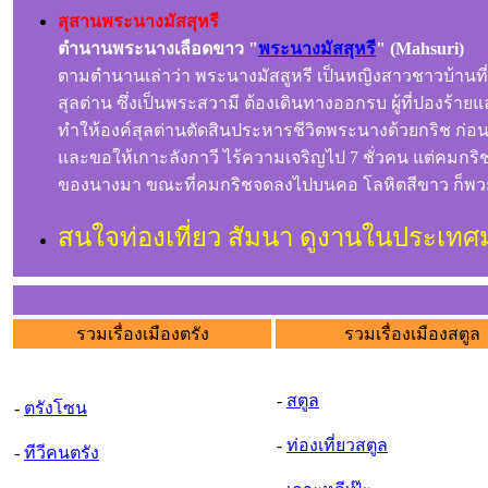
สุสานพระนางมัสสุหรี
ตำนานพระนางเลือดขาว "
พระนางมัสสุหรี
"
(Mahsuri)
ตามตำนานเล่าว่า พระนางมัสสูหรี เป็นหญิงสาวชาวบ้านที่
สุลต่าน ซึ่งเป็นพระสวามี ต้องเดินทางออกรบ ผู้ที่ปองร้าย
ทำให้องค์สุลต่านตัดสินประหารชีวิตพระนางด้วยกริช ก่อนเ
และขอให้เกาะลังกาวี ไร้ความเจริญไป 7 ชั่วคน แต่คมกร
ของนางมา ขณะที่คมกริชจดลงไปบนคอ โลหิตสีขาว ก็พวยพุ
สนใจท่องเที่ยว สัมนา ดูงานในประเทศ
รวมเรื่องเมืองตรัง
รวมเรื่องเมืองสตูล
-
สตูล
-
ตรังโซน
-
ท่องเที่ยวสตูล
-
ทีวีคนตรัง