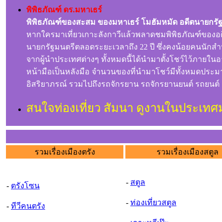
พิพิธภัณฑ์ ดร.มหาเธร์
พิพิธภัณฑ์ของสะสม ของมหาเธร์ โมฮัมหมัด อดีตนายกรัฐ
หากใครมาเที่ยวเกาะลังกาวีแล้วพลาดชมพิพิธภัณฑ์ของอดีต
นายกรัฐมนตรีตลอดระยะเวลาถึง 22 ปี ซึ่งคงน้อยคนนักสำหร
จากผู้นำประเทศต่างๆ ทั้งหมดนี้ได้นำมาตั้งโชว์ไว้ภายใน
หน้ามือเป็นหลังมือ จำนวนของที่นำมาโชว์มีทั้งหมดประมาณ
อิสริยาภรณ์ รวมไปถึงรถจักรยาน รถจักรยานยนต์ รถยนต์ ร
สนใจท่องเที่ยว สัมนา ดูงานในประเทศ
รวมเรื่องเมืองตรัง
รวมเรื่องเมืองสตูล
-
สตูล
-
ตรังโซน
-
ท่องเที่ยวสตูล
-
ทีวีคนตรัง