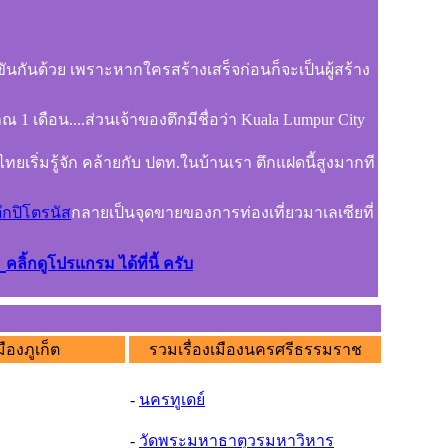
ันกันด้วย เพราะหากใครสร้างเสร็จก่อนก็จะเป็นผู้สร้าง
 1 เดือน....ส่วนเจ้าของตึกมีชื่อว่า Kuala Lumpur City
ทยเริ่มรู้จัก คล้ายกับ ปตท.ในบ้านเรา ตึกแฝดนี้สูงมากที
ึกปิโตรนัส
กลายเป็นจุดขายของการท่องเที่ยวมาเลเซียที่
์
คลิ้กดูโปรแกรม ได้ที่นี้ ครับ
มืองภูเก็ต
รวมเรื่องเมืองนครศรีธรรมราช
-
นครทูเดย์
-
วัดพระมหาธาตุวรมหาวิหาร