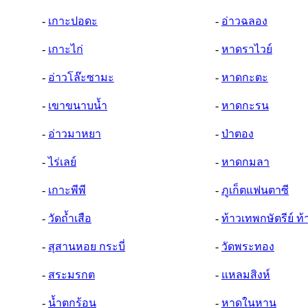
-
เกาะปอดะ
-
อ่าวฉลอง
-
เกาะไก่
-
หาดราไวย์
-
อ่าวโล๊ะซามะ
-
หาดกะตะ
-
เขาขนาบน้ำ
-
หาดกะรน
-
อ่าวมาหยา
-
ป่าตอง
-
ไร่เลย์
-
หาดกมลา
-
เกาะพีพี
-
ภูเก็ตแฟนตาซี
-
วัดถ้ำเสือ
-
ท้าวเทพกษัตรีย์ ท
-
สุสานหอย กระบี่
-
วัดพระทอง
-
สระมรกต
-
แหลมสิงห์
-
น้ำตกร้อน
-
หาดในหาน