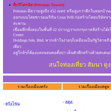
ตึกปิโตรนัส (Petronas Towert)
Petronas มีความสูงถึง 452 เมตร หรือสูงกว่าตึกใบหยกบ้าน
ออกแบบโดยชาวอเมริกัน Cesar Pelli ก่อสร้างโดยบริษัทจากญ
สะพาน
เชื่อมตึกทั้งสองในชั้นที่ 42 ปรากฏว่าแรกๆเกาหลีสร้างได้เ
Center
Holdings Sdn. Bhd. หากเข้าใจง่ายๆก็เหมือนเป็นรัฐวิสาหกิจ
เดียว
อยู่ใกล้ๆก็ต้องแหงนจนคอตั้งบ่า เห็นตัวตึกสร้างด้วยสแต
สนใจท่องเที่ยว สัมนา 
รวมเรื่องเมืองตรัง
รวมเรื่องเมืองสตูล
-
สตูล
-
ตรังโซน