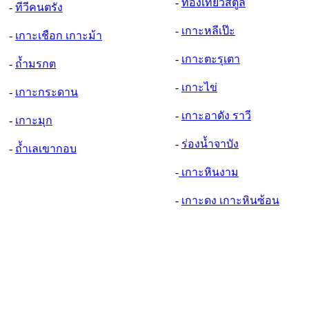
-
ท่องเที่ยวสตูล
-
ทีวีคนตรัง
-
เกาะหลีเป๊ะ
-
เกาะเชือก เกาะม้า
-
เกาะตะรุเตา
-
ถ้ำมรกต
-
เกาะไข่
-
เกาะกระดาน
-
เกาะอาดัง ราวี
-
เกาะมุก
-
ร่องน้ำจาบัง
-
ถ้ำเลเขากอบ
-
เกาะหินงาม
-
เกาะดง เกาะหินซ้อน