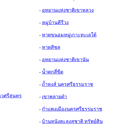
-
อุทยานแห่งชาติเขาหลวง
-
หมู่บ้านคีรีวง
-
หาดขนอมหมู่เกาะทะเลใต้
-
หาดสิชล
-
อุทยานแห่งชาติเขานัน
-
น้ำตกสี่ขีด
-
ถ้ำหงส์ นครศรีธรรมราช
้าวศรีสุนทร
-
เขาพลายดำ
-
กำแพงเมืองนครศรีธรรมราช
-
บ้านหนังตะลุงสุชาติ ทรัพย์สิน