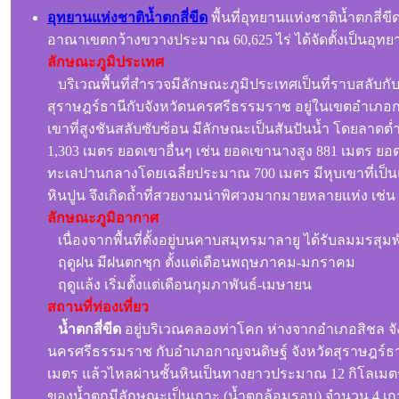
อุทยานแห่งชาติน้ำตกสี่ขีด
พื้นที่อุทยานแห่งชาติน้ำตกสี่
อาณาเขตกว้างขวางประมาณ 60,625 ไร่ ได้จัดตั้งเป็นอุทยานแ
ลักษณะภูมิประเทศ
บริเวณพื้นที่สำรวจมีลักษณะภูมิประเทศเป็นที่ราบสลับกั
สุราษฎร์ธานีกับจังหวัดนครศรีธรรมราช อยู่ในเขตอำเภ
เขาที่สูงชันสลับซับซ้อน มีลักษณะเป็นสันปันน้ำ โดยลาดต่
1,303 เมตร ยอดเขาอื่นๆ เช่น ยอดเขานางสูง 881 เมตร ยอ
ทะเลปานกลางโดยเฉลี่ยประมาณ 700 เมตร มีหุบเขาที่เป็นแห
หินปูน จึงเกิดถ้ำที่สวยงามน่าพิศวงมากมายหลายแห่ง เช่น
ลักษณะภูมิอากาศ
เนื่องจากพื้นที่ตั้งอยู่บนคาบสมุทรมาลายู ได้รับลมมรสุม
ฤดูฝน มีฝนตกชุก ตั้งแต่เดือนพฤษภาคม-มกราคม
ฤดูแล้ง เริ่มตั้งแต่เดือนกุมภาพันธ์-เมษายน
สถานที่ท่องเที่ยว
น้ำตกสี่ขีด
อยู่บริเวณคลองท่าโคก ห่างจากอำเภอสิชล จ
นครศรีธรรมราช กับอำเภอกาญจนดิษฐ์ จังหวัดสุราษฎร์ธานี
เมตร แล้วไหลผ่านชั้นหินเป็นทางยาวประมาณ 12 กิโลเมตร ยัง
ของน้ำตกมีลักษณะเป็นเกาะ (น้ำตกล้อมรอบ) จำนวน 4 เกาะ