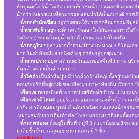
หินปูนตะไคร้น้ำไม่จับ เวลาเที่ยวชมน้ำตกแต่ละชั้นจะล
น้ำกว้างหลายแห่งที่สามารถลงเล่นน้ำได้เป็นอย่างดี กา
น้ำตกสำนักเขียน
อยู่ทางตอนใต้ห่างจากสี่แยกจอมพิบูลย์
ถ้ำเขาพับผ้า
อยู่ทางด้านตะวันออกใกล้กับคลองท่าเรือรี 
(จงโคร่ง) ขนาดใหญ่น้ำหนักตัวประมาณ 1 กิโลกรัม
น้ำตกภูริน
อยู่ห่างจากถ้ำสวนปรางประมาณ 2 กิโลเมตร เ
มาก ในลำห้วยมีปลาชนิดต่างๆ อาศัยอยู่ชุกชุมมาก
ถ้ำสวนปราง
อยู่ทางด้านตะวันออกของพื้นที่สำรวจ บร
มีมูลค้างคาวเป็นจำนวนมาก
ถ้ำโครำ
เป็นถ้ำหินปูน มีปากถ้ำกว้างใหญ่ ตั้งอยู่บนหน้
หลบภัยหรือที่อยู่อาศัยของเลียงผา ภาษาท้องถิ่น เรียกว่า “โ
เทือกเขานาง
เดินเท้าจากหน่วยพิทักษ์ฯ ที่ สข. 1 (สว
เทือกเขาคีโหมด
อยู่บริเวณตอนกลางของพื้นที่สำรวจ เป
ป่าดิบเขาที่อุดมสมบูรณ์ เป็นต้นกำเนิดของแหล่งน้ำธรรมชา
เหมาะสมกับการเดินเท้าท่องไพรชมธรรมชาติและตั้งแคมป์เ
น้ำตกหน่อตง
ตั้งอยู่ในพื้นที่ หมู่ที่ 3 ต.เขาน้อย อ.สิ
ป่าดิบชื้นขึ้นปกคลุมอย่างหนาแน่น มี 7 ชั้น
การเดินทาง