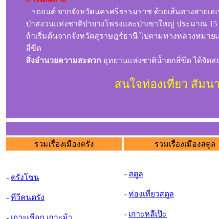
รถยนต์ จากจังหวัดนครศรีธรรมราช ด้วยเส้นทางสายเอเช
ป่าสงวนแห่งชาติป่ายางโพรงและป่าเขาใหญ่ ประมาณ 15 กิโลเ
ถ้าเริ่มต้นจากจังหวัดสุราษฎร์ธานี ไปตามทางหลวงหมายเ
สี่ขีด
สิ่งอำนวยความสะดวก
อุทยานแห่งชาติน้ำตกสี่ขีด ได้จัดสถ
สนใจท่องเที่ยว สัม
รวมเรื่องเมืองตรัง
รวมเรื่องเมืองสตูล
-
สตูล
-
ตรังโซน
-
ท่องเที่ยวสตูล
-
ทีวีคนตรัง
-
เกาะหลีเป๊ะ
-
เกาะเชือก เกาะม้า