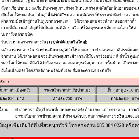
นำท่านเดินทางสู่ อ.กันตัง
ท่าเทียบเรือปากเมง
เตรียมความพร้อมก่อนออกเดินทาง
ถึงท่าเรือ ปากเมง ลงเรือเดินทางสู่เกาะต่างๆ ในทะเลตรัง สัมผัสกับกลิ่นอายของ
เปิดโลกใต้ทะเลอันดามันสู“
ถ้ำมรกต
”ชมความมหัศจรรย์ที่ธรรมชาติสร้างความงดง
ฝ่าความมืดเข้าสู่ด้านในภูเขากลางทะเล ได้เวลาพอสมควรนำท่านออกจากถ้ำ ต่
เกาะที่มีความสำคัญที่ใช้เป็นสถานที่จัดงานวิวาห์ใต้สมุทรแห่งเดียวของโลก ให้ท
ปะการังหลากชนิด
รับประทานอาหารกลางวัน (1)
ปุฟเฟต์ (บนเรือใหญ่)
หลังอาหารกลางวัน นำท่านเดินทางสู่
เกาะไหง
ชมปะการังอ่อนหลากสีสรรค์และป
จากท่าน ได้เวลาพอสมควรเดินทางสู่
เกาะม้า
เกาะที่มีปะการังอ่อน 7 สี ดำน้ำ ดูป
ของโลกใต้ทะเล ที่ถือได้ว่ายังคงความอุดมสมบูรณ์อยู่มาก จากนั้นนำท่าเดินทางกล
ถึงในเมืองตรัง โดยสวัสดิภาพพร้อมทั้งรอยยิ้มและความประทับใจ
บริการ
ิ่มจากตัวเมืองตรัง
ราคาเริ่มจากท่าเรือปากเมง
เด็ก ( อายุ 2 - 10 ข
านละ 850.-บาท
ท่านละ 750.-บาท
ท่านละ 650 บาท
นี้รวม
ค่าอาหาร 1 มื้อ,เรือนำเที่ยวท่องทะเลตรัง ถ้ำมรกต - เกาะกระดาน – เกาะไ
ธรรมเนียมการเข้าชมสถานที่ต่าง ๆ,ค่าประกันการเดินทาง
วงเงิน 1,000,
มูลเพิ่มเติมได้ที่ เที่ยวสนุกทัวร์ โทรสายด่วน 085 384 0228 หรือด