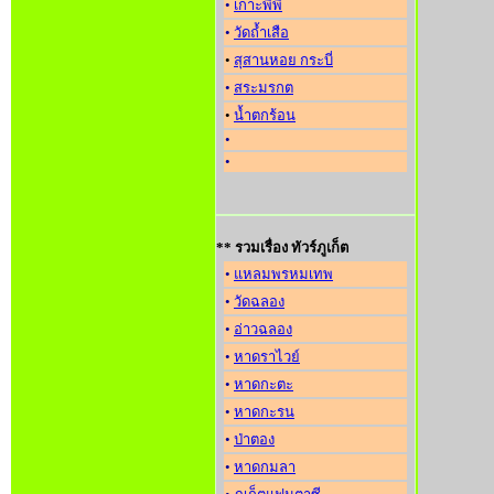
•
เกาะพีพี
•
วัดถ้ำเสือ
•
สุสานหอย กระบี่
•
สระมรกต
•
น้ำตกร้อน
•
•
** รวมเรื่อง ทัวร์ภูเก็ต
•
แหลมพรหมเทพ
•
วัดฉลอง
•
อ่าวฉลอง
•
หาดราไวย์
•
หาดกะตะ
•
หาดกะรน
•
ป่าตอง
•
หาดกมลา