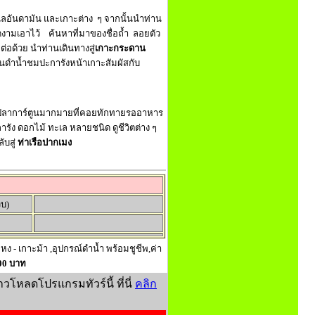
ทะเลอันดามัน และเกาะต่าง ๆ จากนั้นนำท่าน
ามเอาไว้ ค้นหาที่มาของชื่อถ้ำ ลอยตัว
อด้วย นำท่านเดินทางสู่
เกาะกระดาน
่านดำน้ำชมปะการังหน้าเกาะสัมผัสกับ
ลาการ์ตูนมากมายที่คอยทักทายรออาหาร
ะการัง ดอกไม้ ทะเล หลายชนิด ดูชีวิตต่าง ๆ
ับสู่
ท่าเรือปากเมง
วบ)
หง - เกาะม้า ,อุปกรณ์ดำน้ำ พร้อมชูชีพ,ค่า
000 บาท
าวโหลดโปรแกรมทัวร์นี้ ที่นี่
คลิก