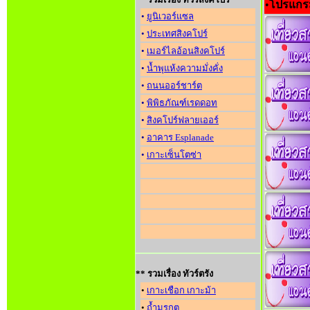
•
โปรแกรม
•
ยูนิเวอร์แซล
•
ประเทศสิงคโปร์
•
เมอร์ไลอ้อนสิงคโปร์
•
น้ำพุแห้งความมั่งคั่ง
•
ถนนออร์ชาร์ต
•
พิพิธภัณฑ์เรดดอท
•
สิงคโปร์ฟลายเออร์
•
อาคาร Esplanade
•
เกาะเซ็นโตซ่า
** รวมเรื่อง ทัวร์ตรัง
•
เกาะเชือก เกาะม้า
•
ถ้ำมรกต