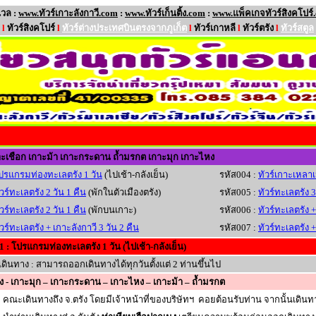
เวล :
www.ทัวร์เกาะลังกาวี.com
:
www.ทัวร์เก็นติ้ง.com
:
www.แพ็คเกจทัวร์สิงคโปร์
l
ทัวร์สิงคโปร์
l
ทัวร์ต่างประเทศบินตรงจากภูเก็ต
l
ทัวร์เกาหลี
l
ทัวร์ตรัง
l
ทัวร์สตูล
เกาะเชือก เกาะม้า เกาะกระดาน ถ้ำมรกต เกาะมุก เกาะไหง
ปรแกรมท่องทะเลตรัง 1 วัน
(ไปเช้า-กลังเย็น)
รหัส004 :
ทัวร์เกาะเหลาเ
ัวร์ทะเลตรัง 2 วัน 1 คืน
(พักในตัวเมืองตรัง)
รหัส005 :
ทัวร์ทะเลตรัง 3
ัวร์ทะเลตรัง 2 วัน 1 คืน
(พักบนเกาะ)
รหัส006 :
ทัวร์ทะเลตรัง + 
ัวร์ทะเลตรัง + เกาะลังกาวี 3 วัน 2 คืน
รหัส007 :
ทัวร์ทะเลตรัง +
01 : โปรแกรมท่องทะเลตรัง 1 วัน (ไปเช้า-กลังเย็น)
ินทาง : สามารถออกเดินทางได้ทุกวันตั้งแต่ 2 ท่านขึ้นไป
รัง - เกาะมุก – เกาะกระดาน – เกาะไหง – เกาะม้า – ถ้ำมรกต
คณะเดินทางถึง จ.ตรัง โดยมีเจ้าหน้าที่ของบริษัทฯ คอยต้อนรับท่าน จากนั้นเดินทาง