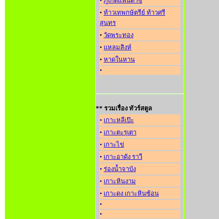
•
ภูเก็ตแฟนตาซี
•
ท้าวเทพกษัตรีย์ ท้าวศรี
สุนทร
•
วัดพระทอง
•
แหลมสิงห์
•
หาดในหาน
•
** รวมเรื่อง ทัวร์สตูล
•
เกาะหลีเป๊ะ
•
เกาะตะรุเตา
•
เกาะไข่
•
เกาะอาดัง ราวี
•
ร่องน้ำจาบัง
•
เกาะหินงาม
•
เกาะดง เกาะหินซ้อน
•
•