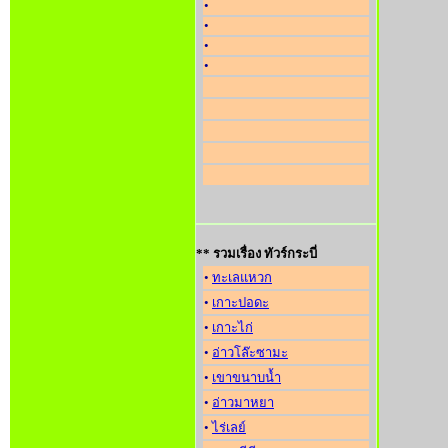
•
•
•
•
** รวมเรื่อง ทัวร์กระบี่
•
ทะเลแหวก
•
เกาะปอดะ
•
เกาะไก่
•
อ่าวโล๊ะซามะ
•
เขาขนาบน้ำ
•
อ่าวมาหยา
•
ไร่เลย์