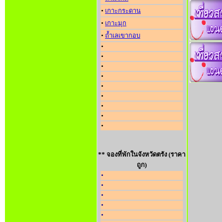
•
เกาะกระดาน
•
เกาะมุก
•
ถ้ำเลเขากอบ
•
•
•
•
•
•
•
•
•
** จองที่พักในจังหวัดตรัง (ราคา
ถูก)
•
•
•
•
•