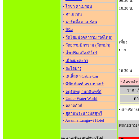
09.30 น.
•
ไรชา คาเมร่อน
10.30 น.
•
คาเมร่อน
•
ฟาร์มผึ้ง คาเมร่อน
•
ปีนัง
•
วัดไชยมังคลาราม (วัดไทย)
เที่ยง
•
วัดธรรมมิการาม (วัดพม่า)
บ่าย
•
ถ้ำเปรัค เมืองฮิโปร์
•
เมืองมะละกา
•
ยะโฮบารู
16.30 น.
•
เคเลิ้ลคา Cable Car
• อัตราค่า
•
พิพิธภัณฑ์ ดร.มหาเธร์
ราคาเร
•
จตุรัสพญานกอินทรีย์
•
Under Water World
ท่
• ตลาดกัวฮ์
• ค่าบริการ
•
สุสานพระนางมัสสุหรี
•
Awanna Langawi Hotel
สอบถามข้อ
** รวมเรื่อง ทัวร์สิงคโปร์