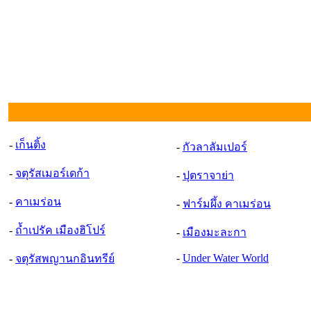
-
เก็นติ้ง
-
กัวลาลัมเปอร์
-
จตุรัสเมอร์เดก้า
-
ปุตราจาย่า
-
คาเมร่อน
-
ฟาร์มผึ้ง คาเมร่อน
-
ถ้ำเปรัค เมืองฮิโปร์
-
เมืองมะละกา
-
Under Water World
-
จตุรัสพญานกอินทรีย์