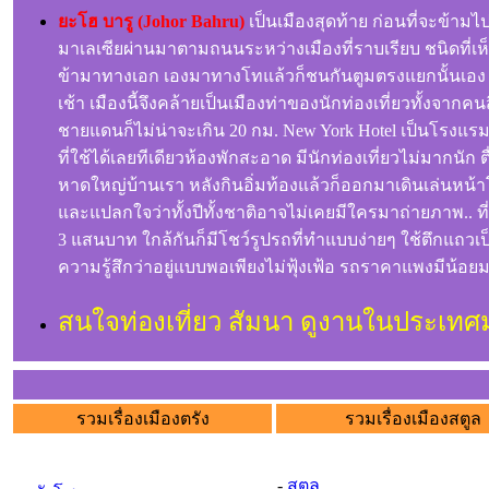
ยะโฮ บารู (Johor Bahru)
เป็นเมืองสุดท้าย ก่อนที่จะข้ามไป
มาเลเซียผ่านมาตามถนนระหว่างเมืองที่ราบเรียบ ชนิดที่เห
ข้ามาทางเอก เองมาทางโทแล้วก็ชนกันตูมตรงแยกนั้นเอง ค
เช้า เมืองนี้จึงคล้ายเป็นเมืองท่าของนักท่องเที่ยวทั้งจากค
ชายแดนก็ไม่น่าจะเกิน 20 กม. New York Hotel เป็นโรงแร
ที่ใช้ได้เลยทีเดียวห้องพักสะอาด มีนักท่องเที่ยวไม่มากนัก
หาดใหญ่บ้านเรา หลังกินอิ่มท้องแล้วก็ออกมาเดินเล่นหน้า
และแปลกใจว่าทั้งปีทั้งชาติอาจไม่เคยมีใครมาถ่ายภาพ.. ที
3 แสนบาท ใกล้กันก็มีโชว์รูปรถที่ทำแบบง่ายๆ ใช้ตึกแถวเป็น
ความรู้สึกว่าอยู่แบบพอเพียงไม่ฟุ้งเฟ้อ รถราคาแพงมีน้อย
สนใจท่องเที่ยว สัมนา ดูงานในประเทศ
รวมเรื่องเมืองตรัง
รวมเรื่องเมืองสตูล
-
สตูล