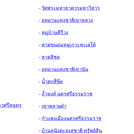
-
วัดพระมหาธาตุวรมหาวิหาร
-
อุทยานแห่งชาติเขาหลวง
-
หมู่บ้านคีรีวง
-
หาดขนอมหมู่เกาะทะเลใต้
-
หาดสิชล
-
อุทยานแห่งชาติเขานัน
-
น้ำตกสี่ขีด
-
ถ้ำหงส์ นครศรีธรรมราช
้าวศรีสุนทร
-
เขาพลายดำ
-
กำแพงเมืองนครศรีธรรมราช
-
บ้านหนังตะลุงสุชาติ ทรัพย์สิน