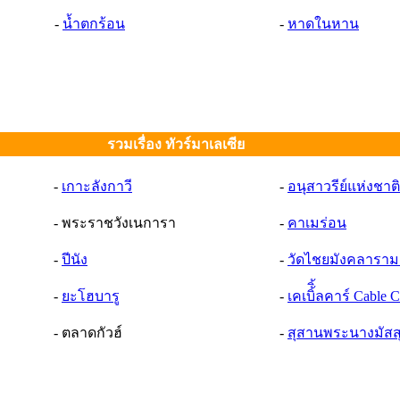
-
น้ำตกร้อน
-
หาดในหาน
รวมเรื่อง ทัวร์มาเลเซีย
-
เกาะลังกาวี
-
อนุสาวรีย์แห่งชาติ
- พระราชวังเนการา
-
คาเมร่อน
-
ปีนัง
-
วัดไชยมังคลาราม 
-
ยะโฮบารู
-
เคเบิ้ิ้ลคาร์ Cable C
- ตลาดกัวฮ์
-
สุสานพระนางมัสส