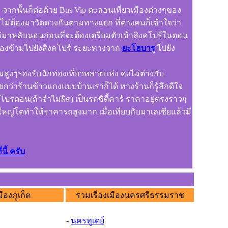
ัง จากนั้นก็ต่อด้วย Bus Vip ตะลอนเที่ยวเมืองต่างๆของ
 ไม่ต้องมาวัดดวงกันตามทางแยก ที่ต่างคนก็เข้าใจว่า
่มาหลับนอนก่อนที่จะต้องเตรียมตัวเข้าสิงคโปร์ในตอน
ที่ต้องข้ามไปยังสิงคโปร์ ระยะทางจาก
ยะโฮบาร
ู ไปยัง
แรมสูงๆรองรับนักท่องเที่ยวหลายแห่ง คงไม่ต่างกับ
ว่าร้านข้าวแกงแบบบ้านเราก็ได้ ทางร้านก็รู้สึกดีใจ
โปรตอน(ถ้าจำไม่ผิด) เป็นรถซิตี้คาร์ ราคาอยู่ตรงราวๆ
รูมใหญ่โตทำให้ราคารถสูงมาก เมื่อเทียบกับมาเลเซียแล้วมี
นี้ ครับ
มืองภูเก็ต
รวมเรื่องเมืองนครศรีธรรมราช
-
นครทูเดย์