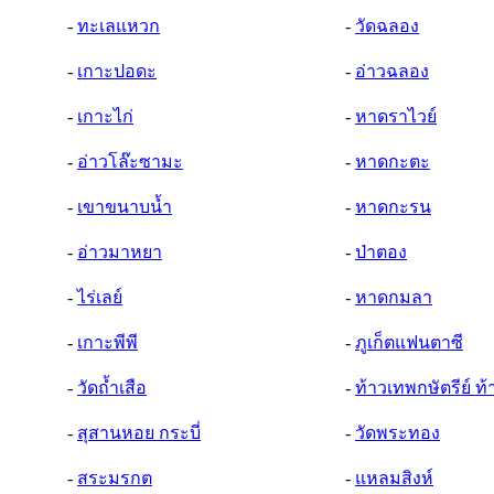
-
ทะเลแหวก
-
วัดฉลอง
-
เกาะปอดะ
-
อ่าวฉลอง
-
เกาะไก่
-
หาดราไวย์
-
อ่าวโล๊ะซามะ
-
หาดกะตะ
-
เขาขนาบน้ำ
-
หาดกะรน
-
อ่าวมาหยา
-
ป่าตอง
-
ไร่เลย์
-
หาดกมลา
-
เกาะพีพี
-
ภูเก็ตแฟนตาซี
-
วัดถ้ำเสือ
-
ท้าวเทพกษัตรีย์ ท
-
สุสานหอย กระบี่
-
วัดพระทอง
-
สระมรกต
-
แหลมสิงห์