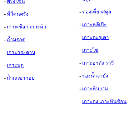
-
ตรังโซน
-
ท่องเที่ยวสตูล
-
ทีวีคนตรัง
-
เกาะหลีเป๊ะ
-
เกาะเชือก เกาะม้า
-
เกาะตะรุเตา
-
ถ้ำมรกต
-
เกาะไข่
-
เกาะกระดาน
-
เกาะอาดัง ราวี
-
เกาะมุก
-
ร่องน้ำจาบัง
-
ถ้ำเลเขากอบ
-
เกาะหินงาม
-
เกาะดง เกาะหินซ้อน