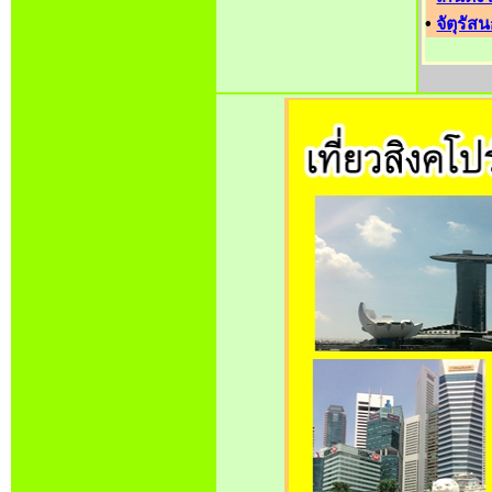
•
จัตุรัส