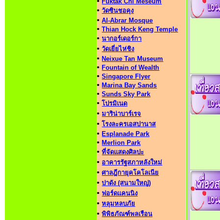
•
Fuktak Chi Meseum
•
วัดซินชอคุง
•
Al-Abrar Mosque
•
Thian Hock Keng Temple
•
นากอร์เดอร์กา
•
วัดเยี่ยไห่ชิง
•
Neixue Tan Museum
•
Fountain of Wealth
•
Singapore Flyer
•
Marina Bay Sands
•
Sunds Sky Park
•
โปรมิเนด
•
มาริน่าบาร์เรจ
•
โรงละครเอสปานาส
•
Esplanade Park
•
Merlion Park
•
ที่จัดแสดงศิลปะ
•
อาคารรัฐสภาหลังใหม่
•
ศาลฎีกายุคโคโลเนีย
•
ปาดัง (สนามใหญ่)
•
ฟอร์ดแคนนิง
•
หลุมหลบภัย
•
พิพิธภัณฑ์พลเรือน