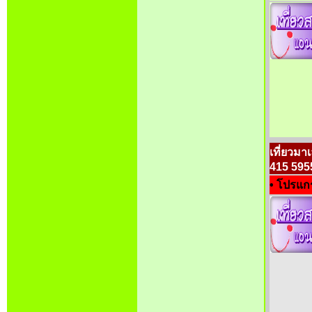
เที่ยวมา
415 595
• โปรแกร