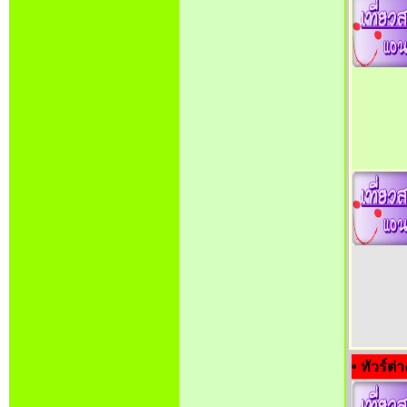
• ทัวร์ต