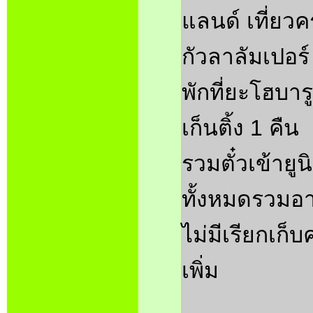
แลนด์ เที่ยวค
กัวลาลัมเปอร์
พักที่ยะโฮบาร
เก็นติ้ง 1 คืน
รวมตั๋วเข้ายู
ทั้งหมดรวมอา
ไม่มีเรียกเก็บ
เพิ่ม