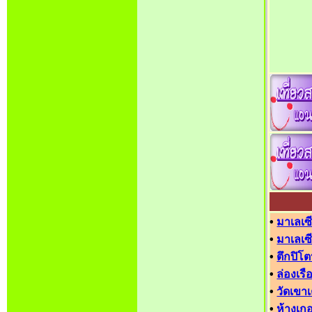
•
มาเลเซีย
•
มาเลเ
•
ตึกปิโต
•
ล่องเรื
•
วัดเขาเ
•
ห้างเกอร