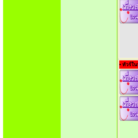
• ทัวร์ใ