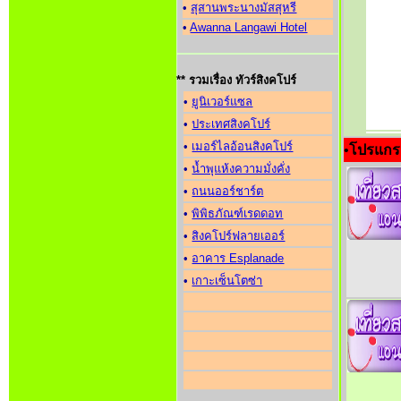
•
สุสานพระนางมัสสุหรี
•
Awanna Langawi Hotel
** รวมเรื่อง ทัวร์สิงคโปร์
•
ยูนิเวอร์แซล
•
ประเทศสิงคโปร์
•
เมอร์ไลอ้อนสิงคโปร์
•
โปรแก
•
น้ำพุแห้งความมั่งคั่ง
•
ถนนออร์ชาร์ต
•
พิพิธภัณฑ์เรดดอท
•
สิงคโปร์ฟลายเออร์
•
อาคาร Esplanade
•
เกาะเซ็นโตซ่า