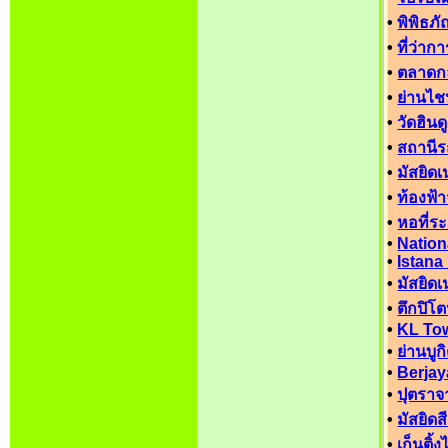
•
พิพิธภ
•
ที่ว่าก
•
ตลาดก
•
ย่านไช
•
วัดฮินด
•
สถานีร
•
มัสยิดเ
•
ท้องฟ้
•
หอที่ร
•
Natio
•
Istana
•
มัสยิดเ
•
ตึกปิโต
•
KL To
•
ย่านบูก
•
Berjay
•
ปุตราจ
•
มัสยิดส
•
เก็นติ้