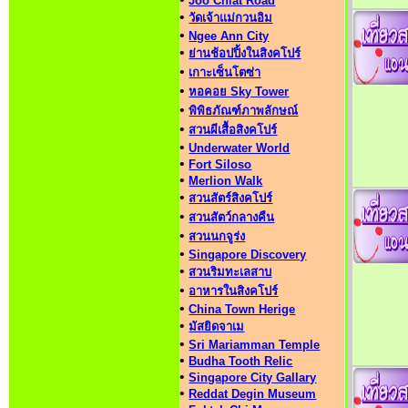
Joo Chiat Road
•
วัดเจ้าแม่กวนอิม
•
Ngee Ann City
•
ย่านช้อปปิ้งในสิงคโปร์
•
เกาะเซ็นโตซ่า
•
หอคอย Sky Tower
•
พิพิธภัณฑ์ภาพลักษณ์
•
สวนผีเสื้อสิงคโปร์
•
Underwater World
•
Fort Siloso
•
Merlion Walk
•
สวนสัตร์สิงคโปร์
•
สวนสัตว์กลางคืน
•
สวนนกจูร่ง
•
Singapore Discovery
•
สวนริมทะเลสาบ
•
อาหารในสิงคโปร์
•
China Town Herige
•
มัสยิดจาเม
•
Sri Mariamman Temple
•
Budha Tooth Relic
•
Singapore City Gallary
•
Reddat Degin Museum