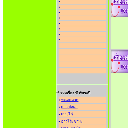
•
•
•
•
•
•
•
•
** รวมเรื่อง ทัวร์กระบี่
•
ทะเลแหวก
•
เกาะปอดะ
•
เกาะไก่
•
อ่าวโล๊ะซามะ