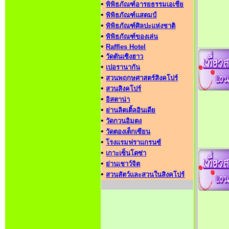
•
พิพิธภัณฑ์อารยธรรมเอเชีย
•
พิพิธภัณฑ์แสตมป์
•
พิพิธภัณฑ์ศิลปะแห่งชาติ
•
พิพิธภัณฑ์ของเล่น
•
Raffles Hotel
•
วัดตันเซิงฮาว
•
เปอรานากัน
•
สวนพฤกษศาสตร์สิงคโปร์
•
สวนสิงคโปร์
•
อิสตาน่า
•
ย่านลิตเติ้ลอินเดีย
•
วัดกวนอิมตง
•
วัดตองเต็กเซียน
•
โรงแรมฟราแกรนซ์
•
เกาะเซ็นโตซ่า
•
ย่านเชาว์จิต
•
สวนสัตว์และสวนในสิงคโปร์