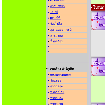
•
เขาขนาบน้ำ
•
อ่าวมาหยา
• โปรแกร
•
ไร่เลย์
•
เกาะพีพี
•
วัดถ้ำเสือ
•
สุสานหอย กระบี่
•
สระมรกต
•
น้ำตกร้อน
•
•
** รวมเรื่อง ทัวร์ภูเก็ต
•
แหลมพรหมเทพ
•
วัดฉลอง
•
อ่าวฉลอง
•
หาดราไวย์
•
หาดกะตะ
•
หาดกะรน