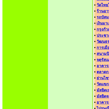
•
วัดไทย
•
ร้านอ
•
รถบัสม
•
เงินมาเ
•
กรุงกัว
•
ประชา
•
วัฒนธ
•
การเมื
•
สนามบิ
•
จตุรัสเ
•
อาคารอ
•
ตลาดก
•
ย่านไช
•
วัดแข
•
มัสยิดเ
•
มัสยิดจ
•
อาคารอ
•
ไปรษณี