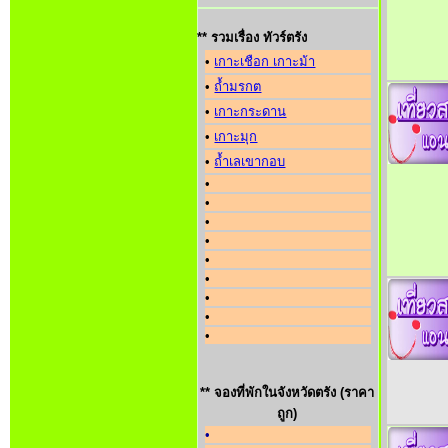
** รวมเรื่อง ทัวร์ตรัง
•
เกาะเชือก เกาะม้า
•
ถ้ำมรกต
•
เกาะกระดาน
•
เกาะมุก
•
ถ้ำเลเขากอบ
•
•
•
•
•
•
•
•
•
** จองที่พักในจังหวัดตรัง (ราคา
ถูก)
•