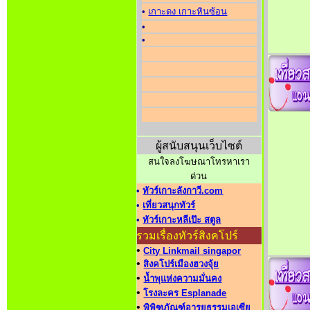
•
เกาะดง เกาะหินซ้อน
•
•
ผู้สนับสนุนเว็บไซต์
สนใจลงโฆษณาโทรหาเรา
ด่วน
•
ทัวร์เกาะลังกาวี.com
•
เที่ยวสนุกทัวร์
•
ทัวร์เกาะหลีเป๊ะ สตูล
รวมเรื่องทัวร์สิงคโปร์
•
City Linkmail singapor
•
สิงคโปร์เมืองฮวงจุ้ย
•
น้ำพุแห่งความมั่นคง
•
โรงละคร Esplanade
•
พิพิฑภัณฑ์อารยธรรมเอเซีย