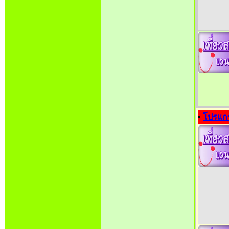
•
โปรแกร