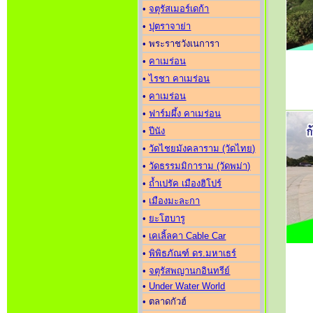
•
จตุรัสเมอร์เดก้า
•
ปุตราจาย่า
• พระราชวังเนการา
•
คาเมร่อน
•
ไรชา คาเมร่อน
•
คาเมร่อน
•
ฟาร์มผึ้ง คาเมร่อน
•
ปีนัง
•
วัดไชยมังคลาราม (วัดไทย)
•
วัดธรรมมิการาม (วัดพม่า)
•
ถ้ำเปรัค เมืองฮิโปร์
•
เมืองมะละกา
•
ยะโฮบารู
•
เคเลิ้ลคา Cable Car
•
พิพิธภัณฑ์ ดร.มหาเธร์
•
จตุรัสพญานกอินทรีย์
•
Under Water World
• ตลาดกัวฮ์