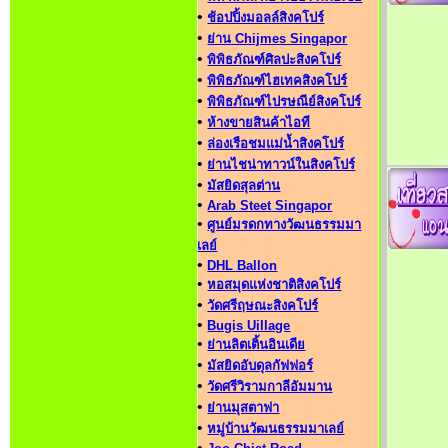
•
ช้อปปิ้งมอลล์สิงคโปร์
•
ย่าน Chijmes Singapor
•
พิพิธภัณฑ์ศิลปะสิงคโปร์
•
พิพิธภัณฑ์ไฮเทคสิงคโปร์
•
พิพิธภัณฑ์ไปรษณีย์สิงคโปร์
•
ห้างขายสินค้าไอที
•
ล่องเรือชมแม่น้ำสิงคโปร์
•
ย่านไชน่าทาวน์ในสิงคโปร์
•
มัสยิดสุลต่าน
•
Arab Steet Singapor
•
ศูนย์มรดกทางวัฒนธรรมมา
เลย์
•
DHL Ballon
•
หอสมุดแห่งชาติสิงคโปร์
•
วัดศรีฤษณะสิงคโปร์
•
Bugis Uillage
•
ย่านลิตเติ้นอินเดีย
•
มัสยิดอับดุลกัฟฟอร์
•
วัดศรีวิรามกาลีอัมมาน
•
ย่านมุสตาฟา
•
หมู่บ้านวัฒนธรรมมาเลย์
•