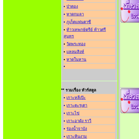
•
ป่าตอง
•
หาดกมลา
•
ภูเก็ตแฟนตาซี
•
ท้าวเทพกษัตรีย์ ท้าวศรี
สุนทร
•
วัดพระทอง
•
แหลมสิงห์
•
หาดในหาน
•
** รวมเรื่อง ทัวร์สตูล
•
เกาะหลีเป๊ะ
•
เกาะตะรุเตา
•
เกาะไข่
•
เกาะอาดัง ราวี
•
ร่องน้ำจาบัง
•
เกาะหินงาม