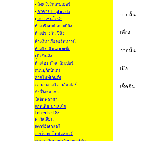
•
สิงคโปร์ฟลายเออร์
•
อาคาร Esplanade
จากนั้น
•
เกาะเซ็นโตซ่า
ห้างกรีนเบย์ เกาะปีนัง
เที่ยง
ห้างปรางกิน ปีนัง
ห้างที่ท่าเรือจอร์ททาวน์
ห้างปิรามิต มาเลเซีย
จากนั้น
บูกิตบินตัง
ห้างโอยู กัวลาลัมเปอร์
เมื่อ
ถนนบูกิตบินตัง
คาสิโนที่เก็นติ้ง
ตลาดกลางกัวลาลัมเปอร์
เช็คอิน
ซังกี่วังพลาซ่า
โลยัทพลาซ่า
ลอทเท็น มาเลเซีย
Fahrenheit 88
พาวิลเลี่ยน
สตาร์ฮิลเกลอรี่
เบอร์จาย่าไทม์แสควร์
ถนนจาลันตวนกูอับดุลราห์มัน