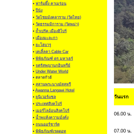
•
ฟาร์มผึ้ง คาเมร่อน
•
ปีนัง
•
วัดไชยมังคลาราม (วัดไทย)
•
วัดธรรมมิการาม (วัดพม่า)
•
ถ้ำเปรัค เมืองฮิโปร์
•
เมืองมะละกา
•
ยะโฮบารู
•
เคเลิ้ลคา Cable Car
•
พิพิธภัณฑ์ ดร.มหาเธร์
•
จตุรัสพญานกอินทรีย์
•
Under Water World
• ตลาดกัวฮ์
•
สุสานพระนางมัสสุหรี
•
Awanna Langawi Hotel
วันแรก
•
ยูนิเวอร์แซล
•
ประเทศสิงคโปร์
•
เมอร์ไลอ้อนสิงคโปร์
06.00 น.
•
น้ำพุแห้งความมั่งคั่ง
•
ถนนออร์ชาร์ต
07.00 น.
•
พิพิธภัณฑ์เรดดอท