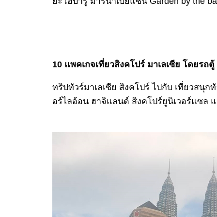
ยะโฮบารู มาริน่าเบย์แซน Garden by the b
10 แพคเกจเที่ยวสิงคโปร์ มาเลเซีย โดยรถตู้
ทริปทัวร์มาเลเซีย สิงคโปร์ ไปกับ เที่ยวสนุกทั
อร์ไลอ้อน ฮาจิแลนด์ สิงคโปร์ยูนิเวอร์แซล แ