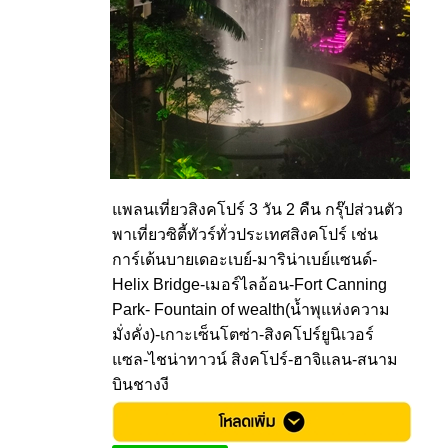
แพลนเที่ยวสิงคโปร์ 3 วัน 2 คืน กรุ๊ปส่วนตัว
พาเที่ยวซิตี้ทัวร์ทั่วประเทศสิงคโปร์ เช่น
การ์เด้นบายเดอะเบย์-มาริน่าเบย์แซนด์-
Helix Bridge-เมอร์ไลอ้อน-Fort Canning
Park- Fountain of wealth(น้ำพุแห่งความ
มั่งคั่ง)-เกาะเซ็นโตซ่า-สิงคโปร์ยูนิเวอร์
แซล-ไชน่าทาวน์ สิงคโปร์-ฮาจิแลน-สนาม
บินชางงี