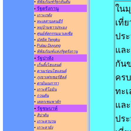
•
พิพิธภัณฑ์รัฐกลันตัน
ในม
รัฐตรังกานู
•
•
เกาะเรดัง
เที่
•
ทะเลสาบเคนยีร์
•
หมู่บ้านชาวประมง
•
ศูนย์หัตกรรมมาเลเซีย
ประ
•
มัสยิด Tengku
•
Pulau Duyung
และว
•
พิพิธภัณฑ์แห่งรัฐตรังกานู
•
รัฐปาหัง
กัน
•
เก็นติ้งไฮแลนด์
•
คาเมร่อนไฮแลนด์
ครบ
•
ภูเขาเฟรเซอร์ฮิลล์
•
ตามันเนการา
ทะเ
•
เกาะทิโอมิน
•
กวนตัน
•
เตลกเชมพาดัก
และ
•
รัฐซษบาห์
•
สิปาดัน
ประม
•
เกาะลาบวน
•
เกาะลายัง