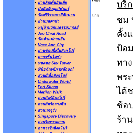
เที่ยง
บริ
•
ย่านลิตเติ้นอินเดีย
•
มัสยิดอับดุลกัฟฟอร์
•
วัดศรีวิรามกาลีอัมมาน
บ่าย
ชม
•
ย่านมุสตาฟา
•
หมู่บ้านวัฒนธรรมมาเลย์
คั้ง
•
Joo Chiat Road
•
วัดเจ้าแม่กวนอิม
•
Ngee Ann City
ป้อ
•
ย่านช้อปปิ้งในสิงคโปร์
•
เกาะเซ็นโตซ่า
ทา
•
หอคอย Sky Tower
•
พิพิธภัณฑ์ภาพลักษณ์
พระ
•
สวนผีเสื้อสิงคโปร์
•
Underwater World
•
Fort Siloso
ได้
•
Merlion Walk
•
สวนสัตร์สิงคโปร์
ช้อป
•
สวนสัตว์กลางคืน
•
สวนนกจูร่ง
•
Singapore Discovery
ร้าน
•
สวนริมทะเลสาบ
•
อาหารในสิงคโปร์