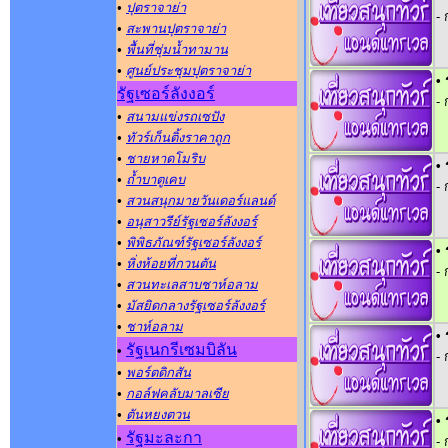
•
ปุตราจาย่า
-
•
สะพานปุตราจาย่า
•
พื้นที่ชุ่มน้ำทามาน
•
ศูนย์ประชุมปุตราจาย่า
• 
รัฐเซอร์ลังงอร์
-
•
สนามแข่งรถเซปัง
•
ทัวร์เก็นติ้งราคาถูก
•
ชายหาดโมริบ
• 
•
ถ้ำบาตูเคบ
-
•
สวนสนุกมายวันเดอร์แลนด์
•
อนุสาวรีย์รัฐเซอร์ลังงอร์
•
พิพิธภัณฑ์รัฐเซอร์ลังงอร์
• 
•
หิ่งห้อยที่กวนตัน
-
•
สวนทะเลสาบชาห์อลาม
•
มัสยิดกลางรัฐเซอร์ลังงอร์
•
ชาห์อลาม
• 
รัฐเนกรีเซมบิลัน
•
-
•
พอร์ตดิกสัน
•
กอล์ฟคลับมาลเซีย
•
ตันหยงตวน
• 
รัฐมะละกา
•
-