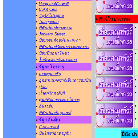
•
Hang tuah"s well
•
Bukit Cina
•
จัตุรัสโปรตุเกส
• ทัวร์ในประเทศ
•
Tranquerah
•
•
พิพิธภัณฑ์ทางทะเล
-
•
Jonkers Street
•
ป้อมเซนด์จอห์นมะละกา
•
พิพิธภัณฑ์วัฒนธรรมมะละกา
•
ป้อมปืนอฟาโมซ่า
•
•
โบธ์เซนจอร์นมะละกา
-
รัฐยะโฮบารู
•
•
เกาะพูเลาชิบู
•
•
อุทยานแห่งชาติเอ็นเดารอมปิน
•
•
ปูเลา
•
•
น้ำตกโกตาติงกิ
•
ศูนย์หัตถกรรมยะโฮบารู
•
•
อับราฮัม
•
•
พิพิธภัณฑ์อบูบกะฮ์
•
รัฐกลันตัน
•
•
กัวลาเกาะห์
•
ปันไตชาฮายาบูตัน
ปีนัง ป