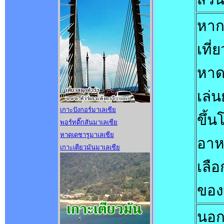
หาก
เที่
หาด
เล่น
เกาะปังกอร์มาเลเซีย
ขึ้
พอร์ทดิ๊กสันมาเลเซีย
หาดเดชารูมาเลเซีย
อาห
เกาะเตียวมันมาเลเซีย
เลื
ของน
นอกจ