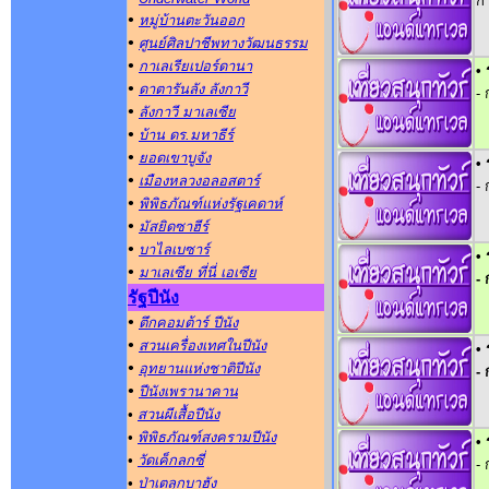
ก
•
หมู่บ้านตะวันออก
•
ศูนย์ศิลปาชีพทางวัฒนธรรม
•
กาเลเรียเปอร์ดานา
• 
•
ดาตารันลัง ลังกาวี
-
•
ลังกาวี มาเลเซีย
•
บ้าน ดร.มหาธีร์
•
ยอดเขาบูจัง
• 
•
เมืองหลวงอลอสตาร์
-
•
พิพิธภัณฑ์แห่งรัฐเคดาห์
•
มัสยิดซาฮีร์
•
บาไลเบซาร์
• 
•
มาเลเซีย ที่นี่ เอเซีย
-
รัฐปีนัง
•
ตึกคอมต้าร์ ปีนัง
•
สวนเครื่องเทศในปีนัง
• 
•
อุทยานแห่งชาติปีนัง
-
•
ปีนังเพรานาคาน
•
สวนผีเสื้อปีนัง
•
พิพิธภัณฑ์สงครามปีนัง
• 
•
วัดเค็กลกซี่
-
•
ป่าเตลุกบาฮัง