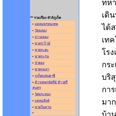
ทหาร
เดิ
** รวมเรื่อง ทัวร์ภูเก็ต
•
แหลมพรหมเทพ
ได้
•
วัดฉลอง
•
อ่าวฉลอง
เทค
•
หาดราไวย์
โรงแ
•
หาดกะตะ
•
หาดกะรน
กระ
•
ป่าตอง
•
หาดกมลา
บริส
•
ภูเก็ตแฟนตาซี
•
ท้าวเทพกษัตรีย์ ท้าวศรี
การ
สุนทร
•
วัดพระทอง
มาก
•
แหลมสิงห์
•
หาดในหาน
บ้า
•