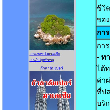
ชีวิ
ของ
การ
การเ
เกาะเชอราติงมาเลเซีย
- ท
เกาะในรัฐตรังกานู
ได้
กัวลาลัมเปอร์
ค่า
ที่
บริก