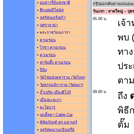
•
อนุสาวรีย์แห่งชาติ
กรุ๊ปออกเดินทางแน่นอนเม
•
ตึกแฝดปิโตนัส
วันแรก : หาดใหญ่ – ปุตร
•
จตุรัสเมอร์เดก้า
05.00 น.
เจ้า
•
ปุตราจาย่า
• พระราชวังเนการา
พบ 
•
คาเมร่อน
•
ไรชา คาเมร่อน
ทาง
•
คาเมร่อน
•
ฟาร์มผึ้ง คาเมร่อน
ประ
•
ปีนัง
•
วัดไชยมังคลาราม (วัดไทย)
ตาม
•
วัดธรรมมิการาม (วัดพม่า)
09.00 น
•
ถ้ำเปรัค เมืองฮิโปร์
ถึง
•
เมืองมะละกา
•
ยะโฮบารู
พิธ
•
เคเลิ้ลคา Cable Car
ตั๊
•
พิพิธภัณฑ์ ดร.มหาเธร์
•
จตุรัสพญานกอินทรีย์