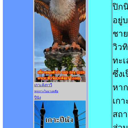
ปิกน
อยู่
ชาย
วิว
ทะเล
ซึ่ง
หากม
เกาะลังกาวี
หมู่เกาะในมาเลเซีย
ปีนัง
เกาะ
สถาน
ส่ว