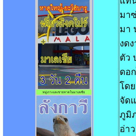
แทน
มาซ
มา 
งดง
ตัว 
ดอก
โดยส
หมู่เกาะและชายหาดในมาเลเซีย
จัด
ภูมิ
อ่า