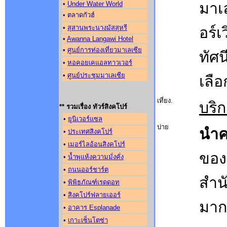
มาเ
•
Under Water World
• ตลาดกัวฮ์
•
สุสานพระนางมัสสุหรี
อร์เ
•
Awanna Langawi Hotel
•
ศูนย์การท่องเที่ยวมาเลเซีย
ทัศ
•
หอคอยเคแอลทาวเวอร์
•
ศูนย์ประชุมมาเลเซีย
เลื
เที่ยง.
บริ
** รวมเรื่อง ทัวร์สิงคโปร์
•
ยูนิเวอร์แซล
บ่าย
นำค
•
ประเทศสิงคโปร์
•
เมอร์ไลอ้อนสิงคโปร์
ของ
•
น้ำพุแห้งความมั่งคั่ง
•
ถนนออร์ชาร์ต
สำน
•
พิพิธภัณฑ์เรดดอท
•
สิงคโปร์ฟลายเออร์
มาก
•
อาคาร Esplanade
•
เกาะเซ็นโตซ่า