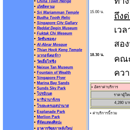
ทาง
•
China Town Herige
•
มัสยิดจาเม
•
15.00 น.
Sri Mariamman Temple
ถึง
•
Budha Tooth Relic
•
Singapore City Gallary
เวล
•
Reddat Degin Museum
•
Fuktak Chi Meseum
•
วัดซินชอคุง
สอง
•
Al-Abrar Mosque
•
Thian Hock Keng Temple
•
18.30 น.
นากอร์เดอร์กา
คณะ
•
วัดเยี่ยไห่ชิง
•
Neixue Tan Museum
ควา
•
Fountain of Wealth
•
Singapore Flyer
•
Marina Bay Sands
• อัตราค่าบริการ
•
Sunds Sky Park
•
โปรมิเนด
ราคาผู้ให
•
มาริน่าบาร์เรจ
4,280 บา
•
โรงละครเอสปานาส
•
Esplanade Park
• ค่าบริการนี้รวม
•
Merlion Park
•
ที่จัดแสดงศิลปะ
•
อาคารรัฐสภาหลังใหม่