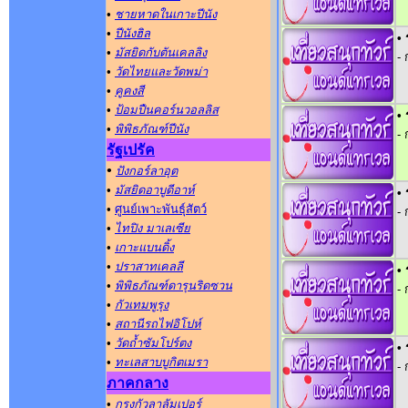
•
ชายหาดในเกาะปีนัง
•
ปีนังฮิล
• 
•
มัสยิดกับตันเคลลิง
-
•
วัดไทยและวัดพม่า
•
คูคงสี
•
ป้อมปืนคอร์นวอลลิส
• 
•
พิพิธภัณฑ์ปีนัง
-
รัฐเปรัค
•
ปังกอร์ลาอุต
•
มัสยิดอาบูดีอาห์
• 
•
ศูนย์เพาะพันธุ์สัตว์
-
•
ไทปิง มาเลเซีย
•
เกาะแบนดิ้ง
•
ปราสาทเคลลี
• 
•
พิพิธภัณฑ์ดารุนริดซวน
-
•
กัวเทมพูรุง
•
สถานีรถไฟอิโปห์
•
วัดถ้ำซัมโปร์ตง
• 
•
ทะเลสาบบูกิตเมรา
-
ภาคกลาง
•
กรุงกัวลาลัมเปอร์