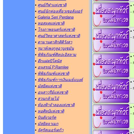
•
ศูนย์กีฬาแห่งชาติ
• 
•
ศูนย์นักท่องเที่ยวเซอลังงอร์
-
•
Galeria Seri Perdana
•
หอสมุดแห่งชาติ
•
โรงภาพยนตร์แห่งชาติ
• 
•
ศูนย์วิทยาศาสตร์แห่งชาติ
-
•
ตามานตาสิกติติวังสา
•
รูมาห์เพงกูลูอาบูเซมัน
•
พิพิธภัณฑ์ศิลปะอิสลาม
• 
•
ตึกแฝดปิโตนัส
-
•
อนุสรณ์ P.Ramlee
•
พิพิธภัณฑ์แห่งชาติ
•
พิพิธภัณฑ์การเงินเมย์แบงค์
• 
•
มัสยิดแห่งชาติ
-
•
อนุสาวรีย์แห่งชาติ
•
สวนกล้วยไม้
•
ท้องฟ้าจำลองแห่งชาติ
• 
•
หอศิลป์แห่งชาติ
-
•
บินตังวอร์ค
•
มัสยิดจาเมก
•
จัตุรัสเมอร์เดก้า
• 