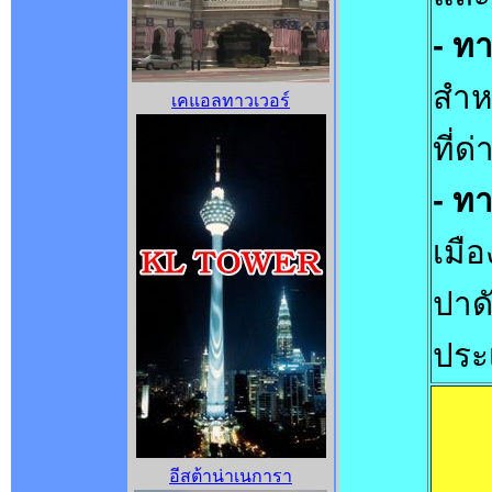
- ทา
สำห
เคแอลทาวเวอร์
ที่ด
- ท
เมือ
ปาด
ประ
อีสต้าน่าเนการา