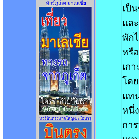
ทัวร์ภูเก็ต มาเลเซีย
เป็น
และ
พัก
หรื
เกา
โดยม
แทนจ
หนึ่
ทัวร์บินตรงหาดใหญ่-ยะโฮบารู
การห