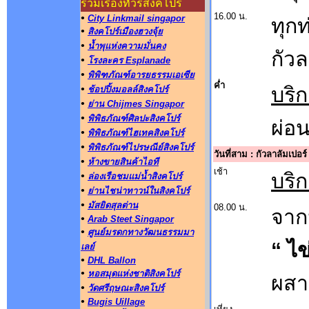
รวมเรื่องทัวร์สิงคโปร์
16.00 น.
•
City Linkmail singapor
ทุกท
•
สิงคโปร์เมืองฮวงจุ้ย
•
น้ำพุแห่งความมั่นคง
กัวล
•
โรงละคร Esplanade
•
พิพิฑภัณฑ์อารยธรรมเอเซีย
ค่ำ
•
บริ
ช้อปปิ้งมอลล์สิงคโปร์
•
ย่าน Chijmes Singapor
•
พิพิธภัณฑ์ศิลปะสิงคโปร์
ผ่อ
•
พิพิธภัณฑ์ไฮเทคสิงคโปร์
•
พิพิธภัณฑ์ไปรษณีย์สิงคโปร์
วันที่สาม : กัวลาลัมเปอร
•
ห้างขายสินค้าไอที
เช้า
บริ
•
ล่องเรือชมแม่น้ำสิงคโปร์
•
ย่านไชน่าทาวน์ในสิงคโปร์
•
มัสยิดสุลต่าน
08.00 น.
จาก
•
Arab Steet Singapor
•
ศูนย์มรดกทางวัฒนธรรมมา
“ ไ
เลย์
•
DHL Ballon
•
หอสมุดแห่งชาติสิงคโปร์
ผสา
•
วัดศรีฤษณะสิงคโปร์
•
Bugis Uillage