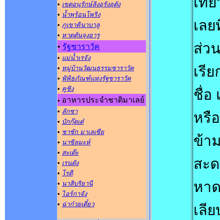
เที่
•
เขตอนุรักษ์ลิงอุรังอุตัง
•
น้ำพุร้อนโพริง
เลยท
•
ภูเขาคินาบาลู
•
หาดตันจุงอารู
ส่วน
•
รัฐซาราวัค
•
แม่น้ำเรจัง
เรีย
•
หมู่บ้านวัฒนธรรมซาราวัค
•
พิพิธภัณฑ์แห่งรัฐซาราวัค
•
คูชิง
ชื่อ
อาหารประจำชาติมาเลย์
•
•
ลักซา
หรื
•
บักกุ๊ดเต๋
•
ชาชัก มาเลเซีย
ข้าม
•
นาซิลมะห์
•
สะเต๊ะ
สะด
•
เรนดัง
•
โรตี
หาด
•
นาสิบริยานี
•
ไอร์กาจัง
•
ฉ่าก๋วยเตี๋ยว
เลี