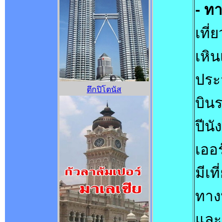
- ทา
เที่
เหิน
ประ
ตึกปิโตนัส
บินร
ปีน
เออ
มีเ
ทาง
และ