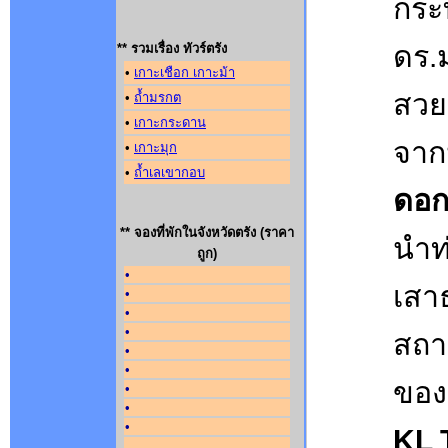
กระ
ดร.ม
** รวมเรื่อง ทัวร์ตรัง
•
เกาะเชือก เกาะม้า
สวย
•
ถ้ำมรกต
•
เกาะกระดาน
จาก
•
เกาะมุก
•
ถ้ำเลเขากอบ
ดอก
** จองที่พักในจังหวัดตรัง (ราคา
นำท
ถูก)
•
เสา
•
•
•
สถา
•
•
ของ
•
•
•
KL