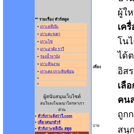
ผู้ใ
** รวมเรื่อง ทัวร์สตูล
เครื
•
เกาะหลีเป๊ะ
•
เกาะตะรุเตา
โนไ
•
เกาะไข่
•
เกาะอาดัง ราวี
ได้
•
ร่องน้ำจาบัง
•
เกาะหินงาม
เที่ยง
อิส
•
เกาะดง เกาะหินซ้อน
•
เลื
•
ผู้สนับสนุนเว็บไซต์
คนล
สนใจลงโฆษณาโทรหาเรา
ด่วน
ถูก
•
ทัวร์เกาะลังกาวี.com
•
เที่ยวสนุกทัวร์
บ่าย
สนุ
•
ทัวร์เกาะหลีเป๊ะ สตูล