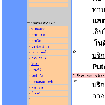
ท่าน
แล
** รวมเรื่อง ทัวร์กระบี่
•
ทะเลแหวก
เก็บ
•
เกาะปอดะ
•
เกาะไก่
ในต
•
อ่าวโล๊ะซามะ
ค่ำ
•
เขาขนาบน้ำ
บริ
•
อ่าวมาหยา
•
ไร่เลย์
Pute
•
เกาะพีพี
วันที่สอง : พระราชวังแห
•
วัดถ้ำเสือ
เช้า
•
สุสานหอย กระบี่
บริ
•
สระมรกต
•
น้ำตกร้อน
จาก
•
•