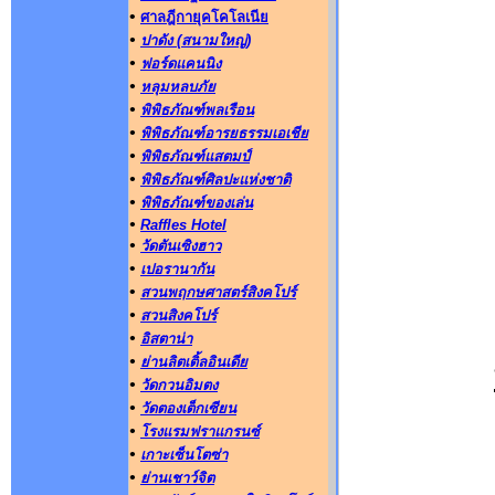
•
ศาลฎีกายุคโคโลเนีย
•
ปาดัง (สนามใหญ่)
•
ฟอร์ดแคนนิง
•
หลุมหลบภัย
•
พิพิธภัณฑ์พลเรือน
•
พิพิธภัณฑ์อารยธรรมเอเชีย
•
พิพิธภัณฑ์แสตมป์
•
พิพิธภัณฑ์ศิลปะแห่งชาติ
•
พิพิธภัณฑ์ของเล่น
•
Raffles Hotel
•
วัดตันเซิงฮาว
•
เปอรานากัน
•
สวนพฤกษศาสตร์สิงคโปร์
•
สวนสิงคโปร์
•
อิสตาน่า
•
ย่านลิตเติ้ลอินเดีย
•
วัดกวนอิมตง
•
วัดตองเต็กเซียน
•
โรงแรมฟราแกรนซ์
•
เกาะเซ็นโตซ่า
•
ย่านเชาว์จิต